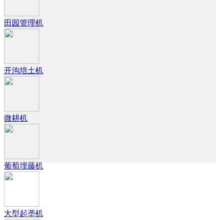
田园管理机
开沟培土机
微耕机
葡萄埋藤机
大型起垄机