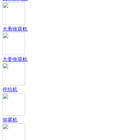
大葱收获机
大姜收获机
挖坑机
弥雾机