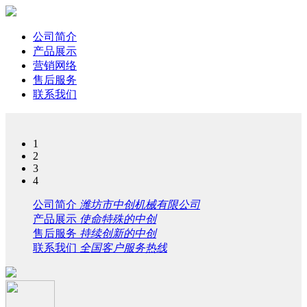
公司简介
产品展示
营销网络
售后服务
联系我们
1
2
3
4
公司简介
潍坊市中创机械有限公司
产品展示
使命特殊的中创
售后服务
持续创新的中创
联系我们
全国客户服务热线