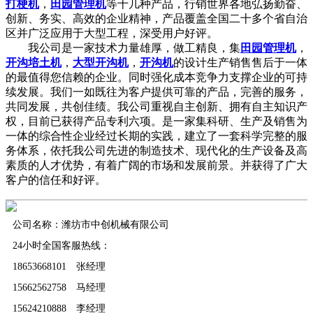
打梗机
，
田园管理机
等十几种产品，行销世界各地弘扬勤奋、
创新、务实、高效的企业精神，产品覆盖全国二十多个省自治
区并广泛应用于大型工程，深受用户好评。
我公司是一家技术力量雄厚，做工精良，集
田园管理机
，
开沟培土机
，
大型开沟机
，
开沟机
的设计生产销售售后于一体
的最值得您信赖的企业。同时强化成本竞争力支撑企业的可持
续发展。我们一如既往为客户提供可靠的产品，完善的服务，
共同发展，共创佳绩。我公司重视自主创新、拥有自主知识产
权，目前已获得产品专利六项。是一家集科研、生产及销售为
一体的综合性企业经过长期的实践，建立了一套科学完整的服
务体系，依托我公司先进的制造技术、现代化的生产设备及高
素质的人才优势，有着广阔的市场和发展前景。并获得了广大
客户的信任和好评。
公司名称：潍坊市中创机械有限公司
24小时全国客服热线：
18653668101 张经理
15662562758 马经理
15624210888 李经理