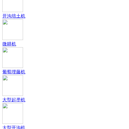
开沟培土机
微耕机
葡萄埋藤机
大型起垄机
大型开沟机