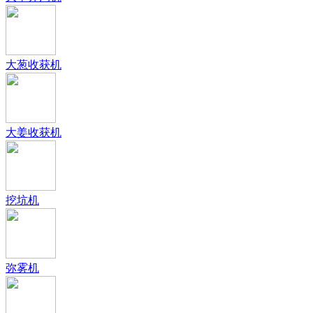
大葱收获机
大姜收获机
挖坑机
弥雾机