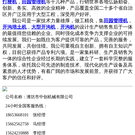
打梗机
，
田园管理机
等十几种产品，行销世界各地弘扬勤奋、
创新、务实、高效的企业精神，产品覆盖全国二十多个省自治
区并广泛应用于大型工程，深受用户好评。
我公司是一家技术力量雄厚，做工精良，集
田园管理机
，
开沟培土机
，
大型开沟机
，
开沟机
的设计生产销售售后于一体
的最值得您信赖的企业。同时强化成本竞争力支撑企业的可持
续发展。我们一如既往为客户提供可靠的产品，完善的服务，
共同发展，共创佳绩。我公司重视自主创新、拥有自主知识产
权，目前已获得产品专利六项。是一家集科研、生产及销售为
一体的综合性企业经过长期的实践，建立了一套科学完整的服
务体系，依托我公司先进的制造技术、现代化的生产设备及高
素质的人才优势，有着广阔的市场和发展前景。并获得了广大
客户的信任和好评。
公司名称：潍坊市中创机械有限公司
24小时全国客服热线：
18653668101 张经理
15662562758 马经理
15624210888 李经理