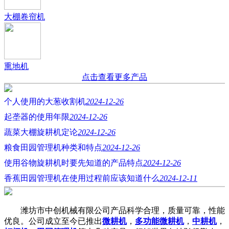
大棚卷帘机
熏地机
点击查看更多产品
个人使用的大葱收割机
2024-12-26
起垄器的使用年限
2024-12-26
蔬菜大棚旋耕机定论
2024-12-26
粮食田园管理机种类和特点
2024-12-26
使用谷物旋耕机时要先知道的产品特点
2024-12-26
香蕉田园管理机在使用过程前应该知道什么
2024-12-11
潍坊市中创机械有限公司产品科学合理，质量可靠，性能
优良。公司成立至今已推出
微耕机
，
多功能微耕机
，
中耕机
，