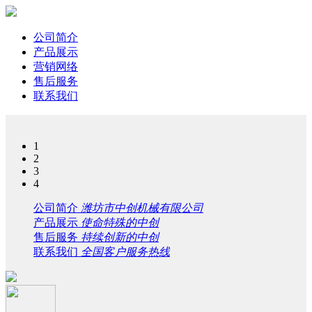
公司简介
产品展示
营销网络
售后服务
联系我们
1
2
3
4
公司简介
潍坊市中创机械有限公司
产品展示
使命特殊的中创
售后服务
持续创新的中创
联系我们
全国客户服务热线